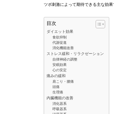
ツボ刺激によって期待できる主な効果
目次
ダイエット効果
食欲抑制
代謝促進
消化機能改善
ストレス緩和・リラクゼーション
自律神経の調整
安眠効果
心の安定
痛みの緩和
肩こり・腰痛
頭痛
生理痛
内臓機能の改善
消化器系
呼吸器系