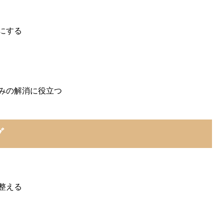
にする
みの解消に役立つ
グ
整える